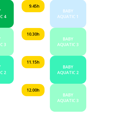
9.45h
Y
BABY
C 4
AQUATIC 1
10.30h
Y
BABY
C 3
AQUATIC 3
11.15h
Y
BABY
C 2
AQUATIC 2
12.00h
BABY
AQUATIC 3