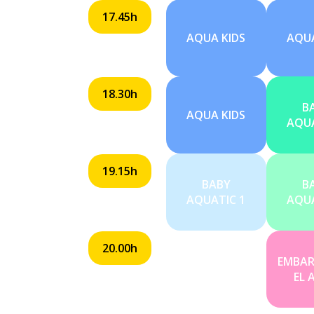
17.45h
AQUA KIDS
AQUA
18.30h
B
AQUA KIDS
AQUA
19.15h
BABY
B
AQUATIC 1
AQUA
20.00h
EMBAR
EL 