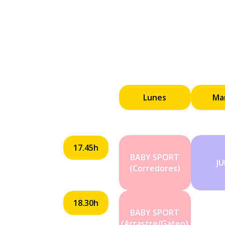
Lunes
Ma
17.45h
BABY SPORT
J
(Corredores)
18.30h
BABY SPORT
(Arrastre/Gateo)