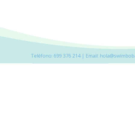
Teléfono: 699 376 214 | Email:
hola@swimboba